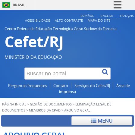
BRASIL
Simplifique!
ESPAÑOL
ENGLISH
FRANÇAIS
ACESSIBILIDADE
ALTO CONTRASTE
MAPA DO SITE
Comunica BR
Centro Federal de Educação Tecnológica Celso Suckow da Fonseca
Cefet/RJ
Participe
Acesso à informação
Legislação
MINISTÉRIO DA EDUCAÇÃO
Canais
Perguntas frequentes
Contato
Serviços do Cefet/RJ
Área de
imprensa
PÁGINA INICIAL
>
GESTÃO DE DOCUMENTOS
>
ELIMINAÇÃO LEGAL DE
DOCUMENTOS
>
MEMBROS DA CPAD
>
ARQUIVO GERAL
MENU