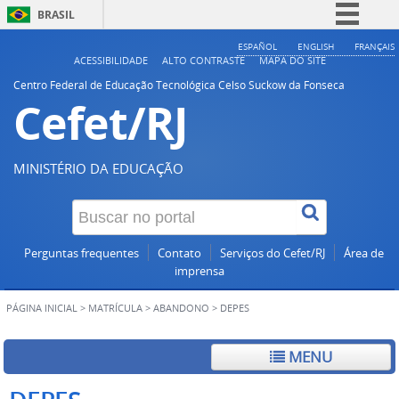
BRASIL
Simplifique!
ESPAÑOL
ENGLISH
FRANÇAIS
ACESSIBILIDADE
ALTO CONTRASTE
MAPA DO SITE
Comunica BR
Centro Federal de Educação Tecnológica Celso Suckow da Fonseca
Cefet/RJ
Participe
Acesso à informação
Legislação
MINISTÉRIO DA EDUCAÇÃO
Canais
Perguntas frequentes
Contato
Serviços do Cefet/RJ
Área de
imprensa
PÁGINA INICIAL
>
MATRÍCULA
>
ABANDONO
>
DEPES
MENU