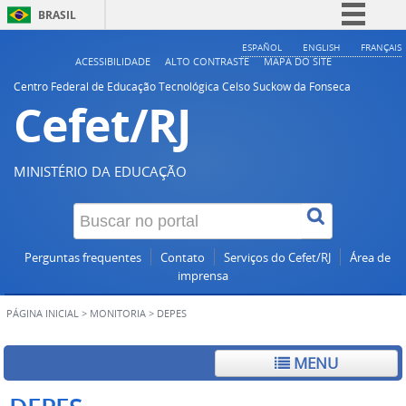
BRASIL
Simplifique!
ESPAÑOL
ENGLISH
FRANÇAIS
ACESSIBILIDADE
ALTO CONTRASTE
MAPA DO SITE
Comunica BR
Centro Federal de Educação Tecnológica Celso Suckow da Fonseca
Cefet/RJ
Participe
Acesso à informação
Legislação
MINISTÉRIO DA EDUCAÇÃO
Canais
Perguntas frequentes
Contato
Serviços do Cefet/RJ
Área de
imprensa
PÁGINA INICIAL
>
MONITORIA
>
DEPES
MENU