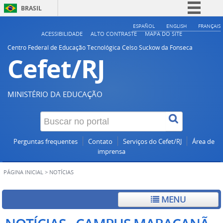
BRASIL
Simplifique!
ESPAÑOL
ENGLISH
FRANÇAIS
ACESSIBILIDADE
ALTO CONTRASTE
MAPA DO SITE
Comunica BR
Centro Federal de Educação Tecnológica Celso Suckow da Fonseca
Cefet/RJ
Participe
Acesso à informação
Legislação
MINISTÉRIO DA EDUCAÇÃO
Canais
Perguntas frequentes
Contato
Serviços do Cefet/RJ
Área de
imprensa
PÁGINA INICIAL
>
NOTÍCIAS
MENU