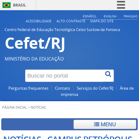
BRASIL
Simplifique!
ESPAÑOL
ENGLISH
FRANÇAIS
ACESSIBILIDADE
ALTO CONTRASTE
MAPA DO SITE
Comunica BR
Centro Federal de Educação Tecnológica Celso Suckow da Fonseca
Cefet/RJ
Participe
Acesso à informação
Legislação
MINISTÉRIO DA EDUCAÇÃO
Canais
Perguntas frequentes
Contato
Serviços do Cefet/RJ
Área de
imprensa
PÁGINA INICIAL
>
NOTÍCIAS
MENU