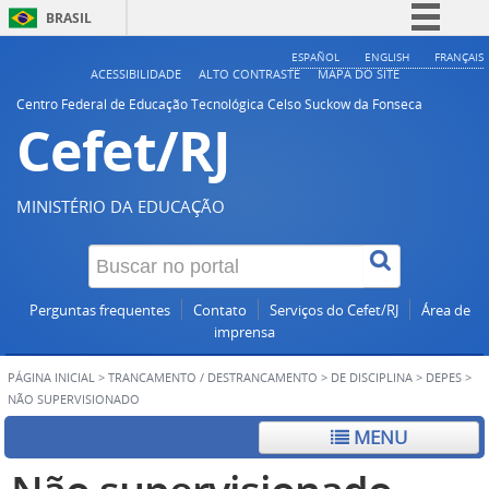
BRASIL
Simplifique!
ESPAÑOL
ENGLISH
FRANÇAIS
ACESSIBILIDADE
ALTO CONTRASTE
MAPA DO SITE
Comunica BR
Centro Federal de Educação Tecnológica Celso Suckow da Fonseca
Cefet/RJ
Participe
Acesso à informação
Legislação
MINISTÉRIO DA EDUCAÇÃO
Canais
Perguntas frequentes
Contato
Serviços do Cefet/RJ
Área de
imprensa
PÁGINA INICIAL
>
TRANCAMENTO / DESTRANCAMENTO
>
DE DISCIPLINA
>
DEPES
>
NÃO SUPERVISIONADO
MENU