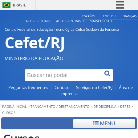
BRASIL
Simplifique!
ESPAÑOL
ENGLISH
FRANÇAIS
ACESSIBILIDADE
ALTO CONTRASTE
MAPA DO SITE
Comunica BR
Centro Federal de Educação Tecnológica Celso Suckow da Fonseca
Cefet/RJ
Participe
Acesso à informação
Legislação
MINISTÉRIO DA EDUCAÇÃO
Canais
Perguntas frequentes
Contato
Serviços do Cefet/RJ
Área de
imprensa
PÁGINA INICIAL
>
TRANCAMENTO / DESTRANCAMENTO
>
DE DISCIPLINA
>
DEPES
>
CURSOS
MENU