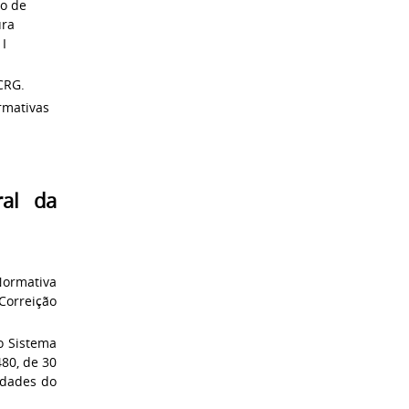
zo de
ura
 I
CRG.
rmativas
ral da
 Normativa
Correição
o Sistema
480, de 30
idades do