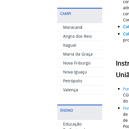
cor
ad
con
CAMPI
Con
Col
Maracanã
Co
Angra dos Reis
pr
Itaguaí
Maria da Graça
Ins
Nova Friburgo
Nova Iguaçu
Uni
Petrópolis
Por
Valença
CG
do 
Po
ENSINO
de 
de
Educação
Pod