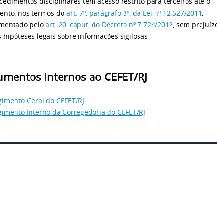
cedimentos disciplinares têm acesso restrito para terceiros até o
ento, nos termos do
art. 7º, parágrafo 3º, da Lei nº 12.527/2011
,
amentado pelo
art. 20, caput, do Decreto nº 7.724/2012
, sem prejuíz
 hipóteses legais sobre informações sigilosas
mentos Internos ao CEFET/RJ
gimento Geral do CEFET/RJ
gimento Interno da Corregedoria do CEFET/RJ