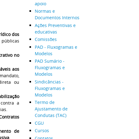
apoio
Normas e
Documentos Internos
Ações Preventivas e
educativas
rídico dos
Comissões
 públicas
PAD - Fluxogramas e
Modelos
rativo no
PAD Sumário -
Fluxogramas e
áveis aos
Modelos
 mandato,
Sindicâncias -
direta ou
Fluxogramas e
Modelos
bilização
Termo de
 contra a
Ajustamento de
cias.
Condutas (TAC)
Contratos
CGU
Cursos
mento de
usiva
.
Contatos