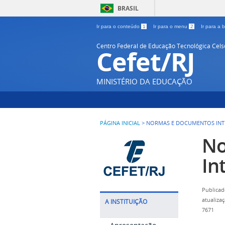
BRASIL
Ir para o conteúdo
1
Ir para o menu
2
Ir para a
Centro Federal de Educação Tecnológica Cel
Cefet/RJ
MINISTÉRIO DA EDUCAÇÃO
PÁGINA INICIAL
>
NORMAS E DOCUMENTOS IN
No
In
Publicad
atualiza
A INSTITUIÇÃO
7671