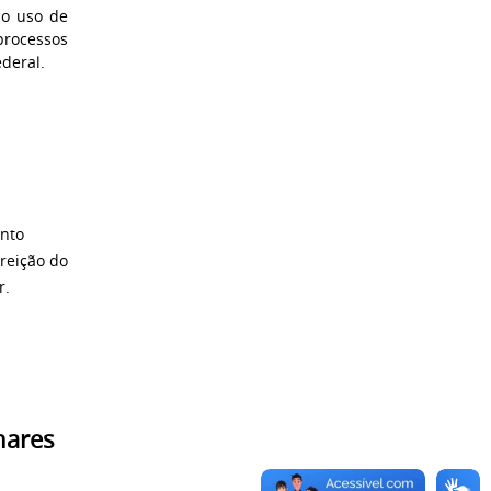
o uso de
processos
ederal.
ento
reição do
r.
nares