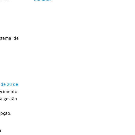
stema de
, de 20 de
hecimento
 a gestão
upção.
a