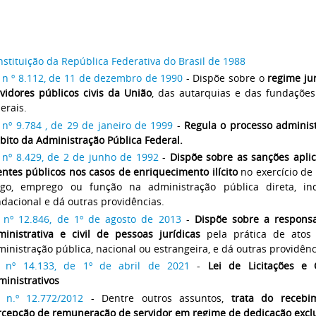
stituição da República Federativa do Brasil de 1988
i n º 8.112, de 11 de dezembro de 1990
- Dispõe sobre o
regime ju
vidores públicos civis da União
, das autarquias e das fundações
erais.
 nº 9.784 , de 29 de janeiro de 1999
-
Regula o processo administ
ito da Administração Pública Federal.
i nº 8.429, de 2 de junho de 1992
-
Dispõe sobre as sanções aplic
ntes públicos nos casos de enriquecimento ilícito
no exercício de
rgo, emprego ou função na administração pública direta, in
dacional e dá outras providências.
i nº 12.846, de 1º de agosto de 2013
-
Dispõe sobre a responsa
ministrativa e civil de pessoas jurídicas
pela prática de atos
inistração pública, nacional ou estrangeira, e dá outras providên
i nº 14.133, de 1º de abril de 2021
-
Lei de Licitações e 
inistrativos
i n.º 12.772/2012
- Dentre outros assuntos,
trata do recebi
rcepção de remuneração de servidor em regime de dedicação excl