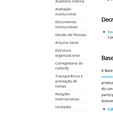
Auditoria interna
Avaliação
institucional
Decr
Documentos
Institucionais
De
Gestão de Pessoas
Cor
Arquivo Geral
Estrutura
organizacional
Bas
Corregedoria do
Cefet/RJ
A Base
Transparência e
novem
prestação de
produz
contas
do con
Relações
partic
Internacionais
Acess
Unidades
Co