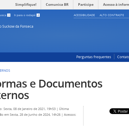
Simplifique!
Comunica BR
Participe
Acesso à infor
ACESSIBILIDADE
ALTO CONTRASTE
 busca
3
Ir para o rodapé
4
so Suckow da Fonseca
Perguntas frequentes
Contat
TERNOS
rmas e Documentos
ternos
o: Sexta, 08 de Janeiro de 2021, 19h53
|
Última
ção em Sexta, 28 de Junho de 2024, 14h26
|
Acessos: