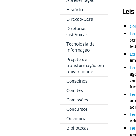
Apresentação
Histórico
Leis
Direção-Geral
Con
Diretorias
Le
sistêmicas
ser
Tecnologia da
fed
Informação
Lei
Projeto de
âmb
transformação em
Le
universidade
age
ca
Conselhos
fun
Comitês
Le
Comissões
ad
adm
Concursos
Le
Ouvidoria
Adm
Bibliotecas
Le
pe