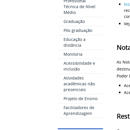
Profissional
In
Técnica de Nível
re
Médio
cor
Graduação
Ve
Pós-graduação
Educação a
distância
Nota
Monitoria
As Not
Acessibilidade e
destin
inclusão
Poder 
Atividades
acadêmicas não
Ac
presenciais
Ac
Projeto de Ensino
Facilitadores de
Aprendizagem
Rest