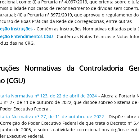
recional, como: (i) a Portaria nº 4.097/2019, que orienta sobre o juí
missibilidade nos casos de reconhecimento de dívidas sem cobert
tratual; (ii) a Portaria nº 3972/2019, que aprovou o regulamento do
curso de Boas Práticas da Rede de Corregedorias, entre outras.
eção Instruções
- Contém as Instruções Normativas editadas pela 
leção Entendimentos CGU
- Contém as Notas Técnicas e Notas Info
oduzidas na CRG.
truções Normativas da Controladoria Ge
ão (CGU)
taria Normativa nº 123, de 22 de abril de 2024
- Altera a Portaria
U nº 27, de 11 de outubro de 2022, que dispõe sobreo Sistema de 
Poder Executivo Federal.
rtaria Normativa nº 27, de 11 de outubro de 2022
- Dispõe sobre 
Correição do Poder Executivo Federal de que trata o Decreto nº 5.
 junho de 2005, e sobre a atividade correcional nos órgãos e ent
er Executivo Federal.