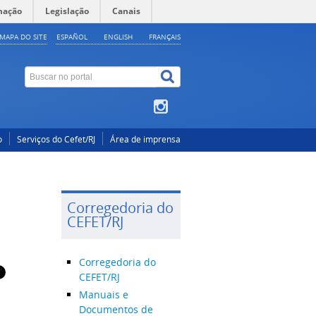
mação
Legislação
Canais
MAPA DO SITE
ESPAÑOL
ENGLISH
FRANÇAIS
o
Serviços do Cefet/RJ
Área de imprensa
Corregedoria do
CEFET/RJ
Corregedoria do
CEFET/RJ
Manuais e
Documentos de