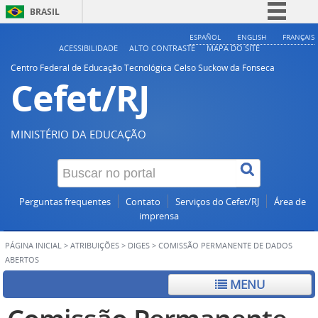
BRASIL
Simplifique!
ESPAÑOL
ENGLISH
FRANÇAIS
ACESSIBILIDADE
ALTO CONTRASTE
MAPA DO SITE
Comunica BR
Centro Federal de Educação Tecnológica Celso Suckow da Fonseca
Cefet/RJ
Participe
Acesso à informação
Legislação
MINISTÉRIO DA EDUCAÇÃO
Canais
Perguntas frequentes
Contato
Serviços do Cefet/RJ
Área de
imprensa
PÁGINA INICIAL
>
ATRIBUIÇÕES
>
DIGES
>
COMISSÃO PERMANENTE DE DADOS
ABERTOS
MENU