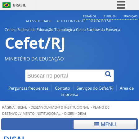
BRASIL
Simplifique!
ESPAÑOL
ENGLISH
FRANÇAIS
ACESSIBILIDADE
ALTO CONTRASTE
MAPA DO SITE
Comunica BR
Centro Federal de Educação Tecnológica Celso Suckow da Fonseca
Cefet/RJ
Participe
Acesso à informação
Legislação
MINISTÉRIO DA EDUCAÇÃO
Canais
Perguntas frequentes
Contato
Serviços do Cefet/RJ
Área de
imprensa
PÁGINA INICIAL
>
DESENVOLVIMENTO INSTITUCIONAL
>
PLANO DE
DESENVOLVIMENTO INSTITUCIONAL
>
DIGES
>
DISAI
MENU