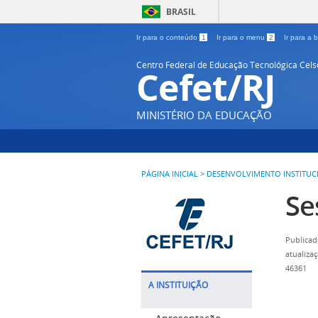
BRASIL
Ir para o conteúdo
1
Ir para o menu
2
Ir para a
Centro Federal de Educação Tecnológica Cel
Cefet/RJ
MINISTÉRIO DA EDUCAÇÃO
PÁGINA INICIAL
>
DESENVOLVIMENTO INSTITUC
Se
Publicad
atualiza
46361
A INSTITUIÇÃO