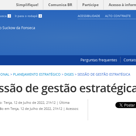
Simplifique!
Comunica BR
Participe
Acesso à infor
ACESSIBILIDADE
ALTO CONTRASTE
 busca
3
Ir para o rodapé
4
so Suckow da Fonseca
Perguntas frequentes
Contat
IONAL
>
PLANEJAMENTO ESTRATÉGICO
>
DIGES
>
SESSÃO DE GESTÃO ESTRATÉGICA
ssão de gestão estratégic
o: Terça, 12 de Julho de 2022, 21h12
|
Última
ção em Terça, 12 de Julho de 2022, 21h12
|
Acessos: