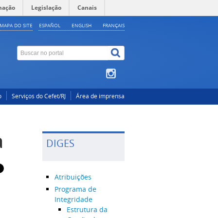
mação
Legislação
Canais
MAPA DO SITE
ESPAÑOL
ENGLISH
FRANÇAIS
o
Serviços do Cefet/RJ
Área de imprensa
a
DIGES
Atribuições
Programa de
Integridade
Estrutura da