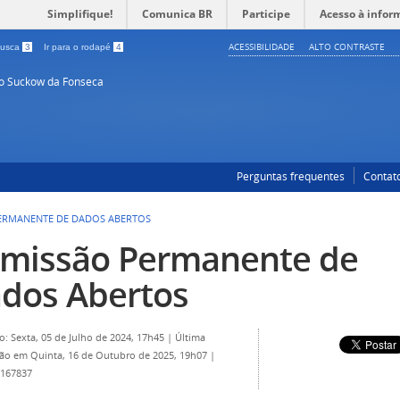
Simplifique!
Comunica BR
Participe
Acesso à infor
ACESSIBILIDADE
ALTO CONTRASTE
 busca
3
Ir para o rodapé
4
so Suckow da Fonseca
Perguntas frequentes
Contat
ERMANENTE DE DADOS ABERTOS
missão Permanente de
dos Abertos
o: Sexta, 05 de Julho de 2024, 17h45
|
Última
ção em Quinta, 16 de Outubro de 2025, 19h07
|
 167837