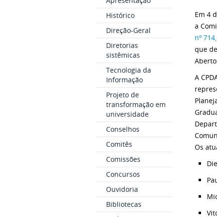
Apresentação
Em 4 d
Histórico
a Comi
Direção-Geral
nº 714
Diretorias
que d
sistêmicas
Aberto
Tecnologia da
A CPDA
Informação
repres
Projeto de
Planej
transformação em
Gradua
universidade
Depart
Conselhos
Comuni
Comitês
Os atu
Comissões
Die
Concursos
Pau
Ouvidoria
Mic
Bibliotecas
Vit