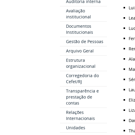
Auditoria interna
Lui
Avaliação
institucional
Lea
Documentos
Luc
Institucionais
Fer
Gestão de Pessoas
Ren
Arquivo Geral
Ala
Estrutura
organizacional
Mar
Corregedoria do
Sér
Cefet/RJ
Lau
Transparência e
prestação de
Eli
contas
Liz
Relações
Internacionais
Dan
Unidades
Tha