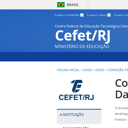
BRASIL
Ir para o conteúdo
1
Ir para o menu
2
Ir para a
Centro Federal de Educação Tecnológica Cel
Cefet/RJ
MINISTÉRIO DA EDUCAÇÃO
PÁGINA INICIAL
>
DIGES
>
DIGES
>
COMISSÃO P
Co
Da
Publicad
atualiza
A INSTITUIÇÃO
Acessos: