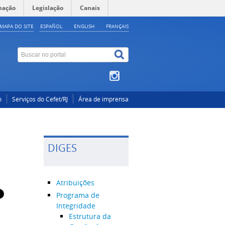
mação
Legislação
Canais
MAPA DO SITE
ESPAÑOL
ENGLISH
FRANÇAIS
o
Serviços do Cefet/RJ
Área de imprensa
DIGES
Atribuições
Programa de
Integridade
Estrutura da