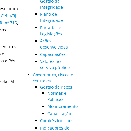
Gestão da
Integridade
eestrutura
Plano de
 Cefet/RJ
Integridade
RJ nº 715
,
Portarias e
dos
Legislações
Ações
 membros
desenvolvidas
o e
Capacitações
sa e Pós-
Valores no
serviço público
Governança, riscos e
controles
 da LAI.
Gestão de riscos
Normas e
Políticas
Monitoramento
Capacitação
Comitês internos
Indicadores de