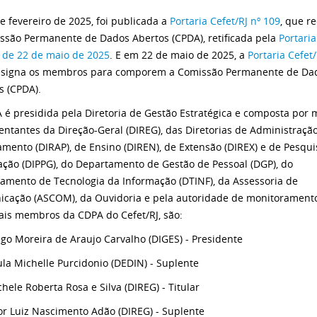
e fevereiro de 2025, foi publicada a
Portaria Cefet/RJ nº 109
, que r
ssão Permanente de Dados Abertos (CPDA), retificada pela
Portaria
, de 22 de maio de 2025
. E em 22 de maio de 2025, a
Portaria Cefet/
esigna os membros para comporem a Comissão Permanente de Da
s (CPDA).
 é presidida pela Diretoria de Gestão Estratégica e composta por
entantes da Direção-Geral (DIREG), das Diretorias de Administraçã
amento (DIRAP), de Ensino (DIREN), de Extensão (DIREX) e de Pesqui
ção (DIPPG), do Departamento de Gestão de Pessoal (DGP), do
amento de Tecnologia da Informação (DTINF), da Assessoria de
cação (ASCOM), da Ouvidoria e pela autoridade de monitoramento
ais membros da CDPA do Cefet/RJ, são:
go Moreira de Araujo Carvalho (DIGES) - Presidente
la Michelle Purcidonio (DEDIN) - Suplente
hele Roberta Rosa e Silva (DIREG) - Titular
or Luiz Nascimento Adão (DIREG) - Suplente