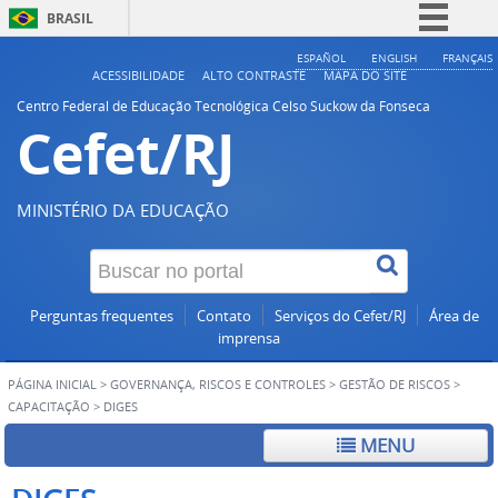
BRASIL
Simplifique!
ESPAÑOL
ENGLISH
FRANÇAIS
ACESSIBILIDADE
ALTO CONTRASTE
MAPA DO SITE
Comunica BR
Centro Federal de Educação Tecnológica Celso Suckow da Fonseca
Cefet/RJ
Participe
Acesso à informação
Legislação
MINISTÉRIO DA EDUCAÇÃO
Canais
Perguntas frequentes
Contato
Serviços do Cefet/RJ
Área de
imprensa
PÁGINA INICIAL
>
GOVERNANÇA, RISCOS E CONTROLES
>
GESTÃO DE RISCOS
>
CAPACITAÇÃO
>
DIGES
MENU