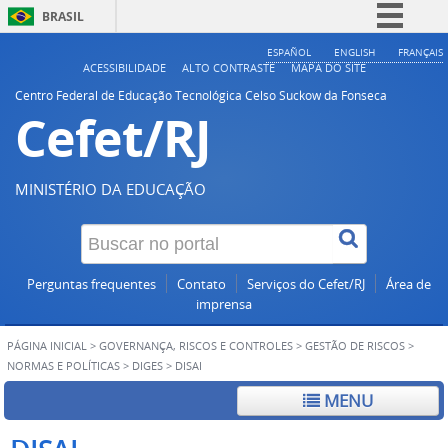
BRASIL
Simplifique!
ESPAÑOL
ENGLISH
FRANÇAIS
ACESSIBILIDADE
ALTO CONTRASTE
MAPA DO SITE
Comunica BR
Centro Federal de Educação Tecnológica Celso Suckow da Fonseca
Cefet/RJ
Participe
Acesso à informação
Legislação
MINISTÉRIO DA EDUCAÇÃO
Canais
Perguntas frequentes
Contato
Serviços do Cefet/RJ
Área de
imprensa
PÁGINA INICIAL
>
GOVERNANÇA, RISCOS E CONTROLES
>
GESTÃO DE RISCOS
>
NORMAS E POLÍTICAS
>
DIGES
>
DISAI
MENU