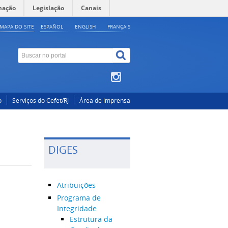
mação
Legislação
Canais
MAPA DO SITE
ESPAÑOL
ENGLISH
FRANÇAIS
o
Serviços do Cefet/RJ
Área de imprensa
DIGES
Atribuições
Programa de
Integridade
Estrutura da