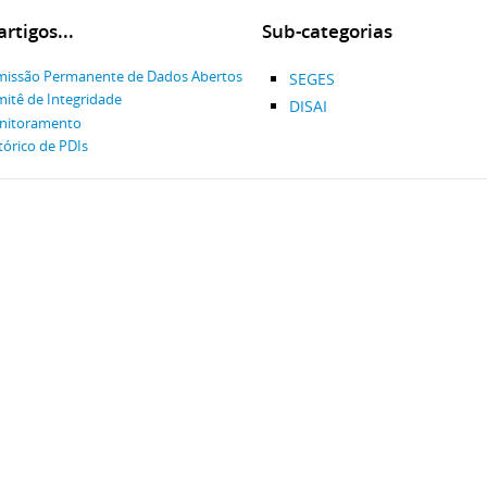
rtigos...
Sub-categorias
issão Permanente de Dados Abertos
SEGES
itê de Integridade
DISAI
nitoramento
tórico de PDIs