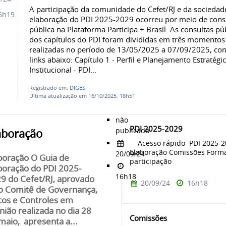
A participação da comunidade do Cefet/RJ e da sociedad
6h19
elaboração do PDI 2025-2029 ocorreu por meio de cons
pública na Plataforma Participa + Brasil. As consultas pú
dos capítulos do PDI foram divididas em três momentos
realizadas no período de 13/05/2025 a 07/09/2025, co
links abaixo: Capítulo 1 - Perfil e Planejamento Estratégi
Institucional - PDI...
Registrado em:
DIGES
Última atualização em 16/10/2025, 18h51
não
PDI 2025-2029
publicado
aboração
Acesso rápido PDI 2025-2
Elaboração Comissões Form
20/09/24
boração O Guia de
participação
boração do PDI 2025-
16h18
9 do Cefet/RJ, aprovado
20/09/24
16h18
o Comitê de Governança,
cos e Controles em
nião realizada no dia 28
Comissões
maio, apresenta a...