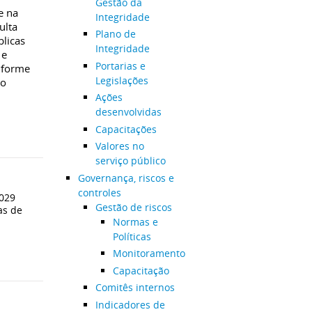
Gestão da
e na
Integridade
ulta
Plano de
blicas
Integridade
 e
Portarias e
nforme
Legislações
co
Ações
desenvolvidas
Capacitações
Valores no
serviço público
Governança, riscos e
controles
029
Gestão de riscos
as de
Normas e
Políticas
Monitoramento
Capacitação
Comitês internos
Indicadores de