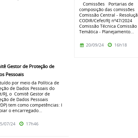
Comissões Portarias de
composição das comissões
Comissão Central - Resoluç
CODIR/Cefet/RJ nº47/2024
Comissão Técnica Comissão
Temática - Planejamento...
20/09/24
16h18
tê Gestor de Proteção de
os Pessoais
ituído por meio da Política de
eção de Dados Pessoais do
t/RJ, o Comitê Gestor de
eção de Dados Pessoais
DP) tem como competências: I
oiar o encarregado...
5/07/24
17h46