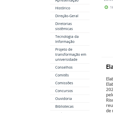
Apresentação
1
Histórico
Direção-Geral
Diretorias
sistêmicas
Tecnologia da
Informação
Projeto de
transformação em
universidade
El
Conselhos
Comitês
Ela
Comissões
Ela
202
Concursos
pel
Ouvidoria
Ris
reu
Bibliotecas
de 