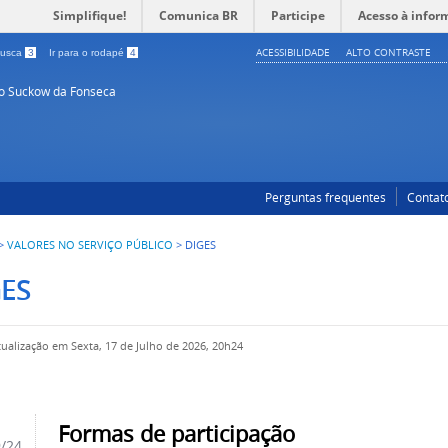
Simplifique!
Comunica BR
Participe
Acesso à infor
ACESSIBILIDADE
ALTO CONTRASTE
 busca
3
Ir para o rodapé
4
so Suckow da Fonseca
Perguntas frequentes
Contat
>
VALORES NO SERVIÇO PÚBLICO
>
DIGES
ES
tualização em Sexta, 17 de Julho de 2026, 20h24
Formas de participação
9/24