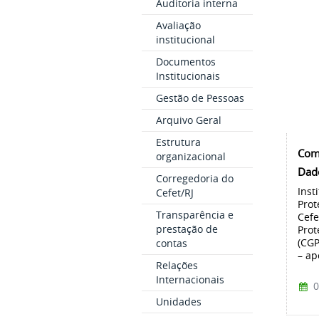
Auditoria interna
Avaliação
institucional
Documentos
Institucionais
Gestão de Pessoas
Arquivo Geral
Estrutura
Comi
organizacional
Dad
Corregedoria do
Inst
Cefet/RJ
Prot
Transparência e
Cefe
prestação de
Prot
(CGP
contas
– ap
Relações
Internacionais
0
Unidades