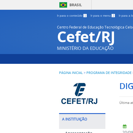
BRASIL
Ir para o conteúdo
1
Ir para o menu
2
Ir para a
Centro Federal de Educação Tecnológica Cel
Cefet/RJ
MINISTÉRIO DA EDUCAÇÃO
PÁGINA INICIAL
>
PROGRAMA DE INTEGRIDADE
DIG
Última a
A INSTITUIÇÃO
20/0