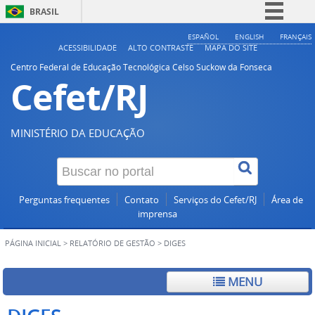
BRASIL
Simplifique!
ESPAÑOL
ENGLISH
FRANÇAIS
ACESSIBILIDADE
ALTO CONTRASTE
MAPA DO SITE
Comunica BR
Centro Federal de Educação Tecnológica Celso Suckow da Fonseca
Cefet/RJ
Participe
Acesso à informação
Legislação
MINISTÉRIO DA EDUCAÇÃO
Canais
Perguntas frequentes
Contato
Serviços do Cefet/RJ
Área de
imprensa
PÁGINA INICIAL
>
RELATÓRIO DE GESTÃO
>
DIGES
MENU