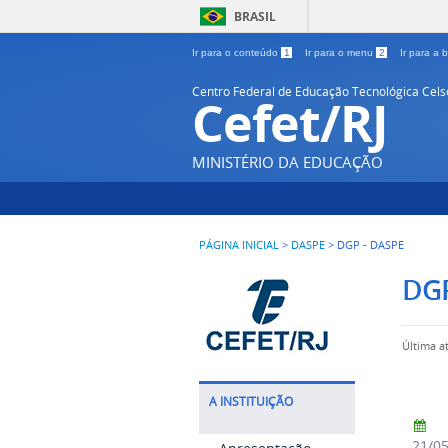
BRASIL
Ir para o conteúdo
1
Ir para o menu
2
Ir para a
Centro Federal de Educação Tecnológica Cel
Cefet/RJ
MINISTÉRIO DA EDUCAÇÃO
PÁGINA INICIAL
>
DASPE
>
DGP - DASPE
DGP
Última a
A INSTITUIÇÃO
21/0