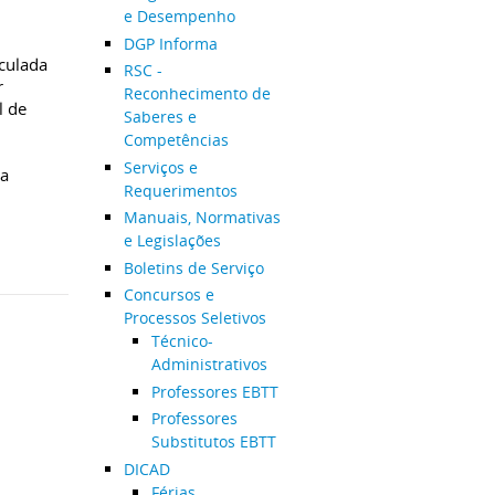
e Desempenho
DGP Informa
nculada
RSC -
r
Reconhecimento de
l de
Saberes e
Competências
Serviços e
da
Requerimentos
Manuais, Normativas
e Legislações
Boletins de Serviço
Concursos e
Processos Seletivos
Técnico-
Administrativos
Professores EBTT
Professores
Substitutos EBTT
DICAD
Férias