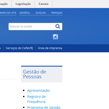
mação
Legislação
Canais
MAPA DO SITE
ESPAÑOL
ENGLISH
FRANÇAIS
o
Serviços do Cefet/RJ
Área de imprensa
Gestão de
Pessoas
Apresentação
Registro de
Frequência
Programa de Gestão