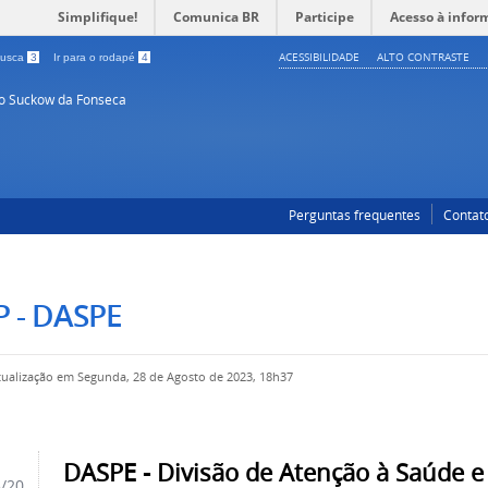
Simplifique!
Comunica BR
Participe
Acesso à infor
ACESSIBILIDADE
ALTO CONTRASTE
 busca
3
Ir para o rodapé
4
so Suckow da Fonseca
Perguntas frequentes
Contat
 - DASPE
tualização em Segunda, 28 de Agosto de 2023, 18h37
DASPE - Divisão de Atenção à Saúde e
5/20