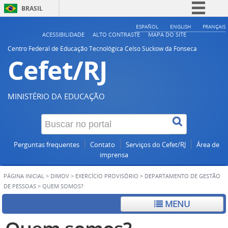
BRASIL
Simplifique!
ESPAÑOL
ENGLISH
FRANÇAIS
ACESSIBILIDADE
ALTO CONTRASTE
MAPA DO SITE
Comunica BR
Centro Federal de Educação Tecnológica Celso Suckow da Fonseca
Cefet/RJ
Participe
Acesso à informação
Legislação
MINISTÉRIO DA EDUCAÇÃO
Canais
Perguntas frequentes
Contato
Serviços do Cefet/RJ
Área de
imprensa
PÁGINA INICIAL
>
DIMOV
>
EXERCÍCIO PROVISÓRIO
>
DEPARTAMENTO DE GESTÃO
DE PESSOAS
>
QUEM SOMOS?
MENU