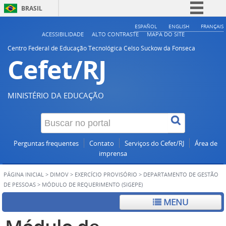
BRASIL
Simplifique!
ESPAÑOL
ENGLISH
FRANÇAIS
ACESSIBILIDADE
ALTO CONTRASTE
MAPA DO SITE
Comunica BR
Centro Federal de Educação Tecnológica Celso Suckow da Fonseca
Cefet/RJ
Participe
Acesso à informação
Legislação
MINISTÉRIO DA EDUCAÇÃO
Canais
Perguntas frequentes
Contato
Serviços do Cefet/RJ
Área de
imprensa
PÁGINA INICIAL
>
DIMOV
>
EXERCÍCIO PROVISÓRIO
>
DEPARTAMENTO DE GESTÃO
DE PESSOAS
>
MÓDULO DE REQUERIMENTO (SIGEPE)
MENU