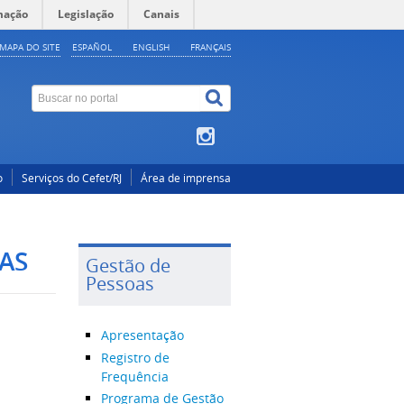
mação
Legislação
Canais
MAPA DO SITE
ESPAÑOL
ENGLISH
FRANÇAIS
o
Serviços do Cefet/RJ
Área de imprensa
AS
Gestão de
Pessoas
Apresentação
Registro de
Frequência
Programa de Gestão