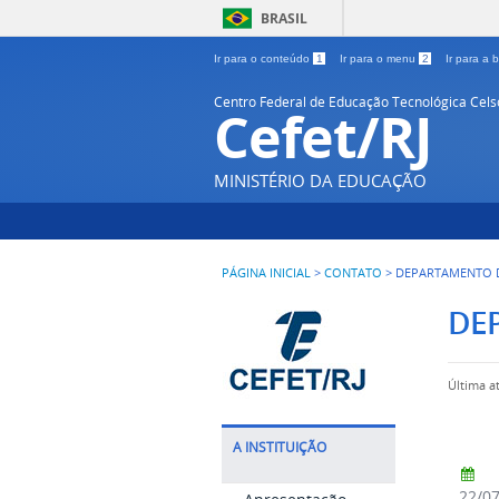
BRASIL
Ir para o conteúdo
1
Ir para o menu
2
Ir para a
Centro Federal de Educação Tecnológica Cel
Cefet/RJ
MINISTÉRIO DA EDUCAÇÃO
PÁGINA INICIAL
>
CONTATO
>
DEPARTAMENTO D
DE
Última a
A INSTITUIÇÃO
22/0