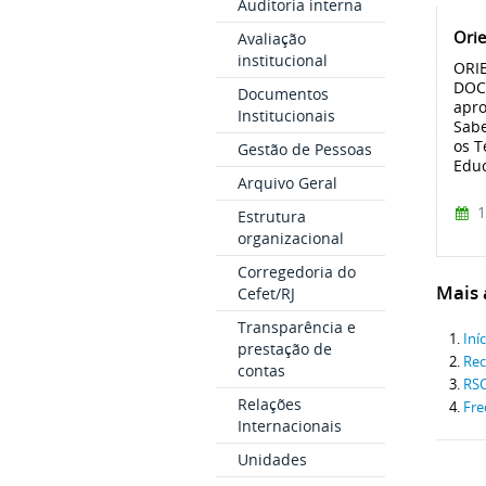
Auditoria interna
Ori
Avaliação
institucional
ORI
DOC
Documentos
apr
Institucionais
Sabe
os T
Gestão de Pessoas
Educ
Arquivo Geral
1
Estrutura
organizacional
Corregedoria do
Mais a
Cefet/RJ
Transparência e
Iní
prestação de
Rec
contas
RS
Relações
Fre
Internacionais
Unidades