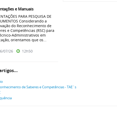
entações e Manuais
ENTAÇÕES PARA PESQUISA DE
UMENTOS Considerando a
ovação do Reconhecimento de
res e Competências (RSC) para
écnico-Administrativos em
ação, orientamos que os...
6/07/26
12h50
rtigos...
cio
onhecimento de Saberes e Competências - TAE´s
C
quência