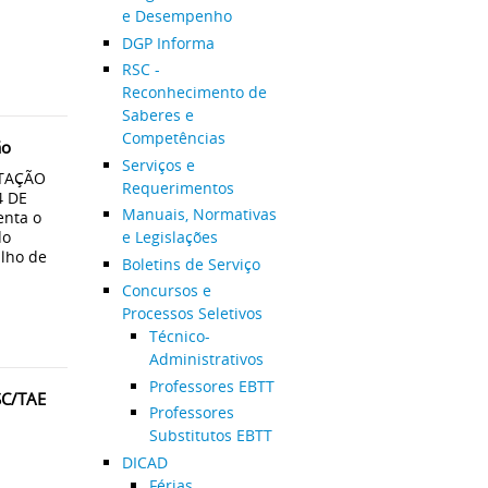
e Desempenho
DGP Informa
RSC -
Reconhecimento de
Saberes e
Competências
ão
Serviços e
TAÇÃO
Requerimentos
4 DE
Manuais, Normativas
enta o
do
e Legislações
ulho de
Boletins de Serviço
Concursos e
Processos Seletivos
Técnico-
Administrativos
Professores EBTT
SC/TAE
Professores
Substitutos EBTT
DICAD
Férias