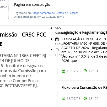
Página em construção
6h52
Registrado em:
Departamento de Gestão de Pessoas
Última atualização em 22/07/2026, 19h49
não
Legislação e Regulamentaç
publicado
missão - CRSC-PCC
LEGISLAÇÃO E REGULAMEN
E
PORTARIA MEC Nº 658, DE 
16/07/26
AGOSTO DE 2026 - Regulam
art. 4º, inciso VII, e o art. 21 
13h11
TARIA Nº 1365-CEFET-RJ
Decreto nº 13.048, de 3 de j
24 DE JULHO DE
2026, que...
6 - Institui e designa os
bros da Comissão para
16/07/26
12h51
onhecimento de
eres e Competências -
C-PCCTAE/CEFET-RJ.
Fluxo para Concessão de R
16/07/26
13h02