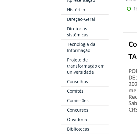
Apresentação
1
Histórico
Direção-Geral
Diretorias
sistêmicas
Co
Tecnologia da
Informação
TA
Projeto de
transformação em
POR
universidade
DE 
Conselhos
202
mem
Comitês
Rec
Comissões
Sab
CRS
Concursos
Ouvidoria
Bibliotecas