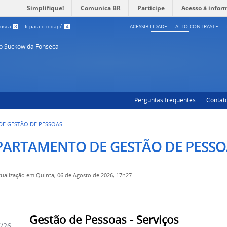
Simplifique!
Comunica BR
Participe
Acesso à infor
ACESSIBILIDADE
ALTO CONTRASTE
 busca
3
Ir para o rodapé
4
so Suckow da Fonseca
Perguntas frequentes
Contat
E GESTÃO DE PESSOAS
PARTAMENTO DE GESTÃO DE PESSO
tualização em Quinta, 06 de Agosto de 2026, 17h27
Gestão de Pessoas - Serviços
7/26